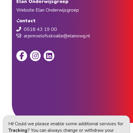
Elan Onderwijsgroep
Website Elan Onderwijsgroep
Contact
0518 43 19 00
arjenroelofsskoalle@elanowg.nl
Hi! Could we please enable some additional services for
Tracking
? You can always change or withdraw your
Privacy statement